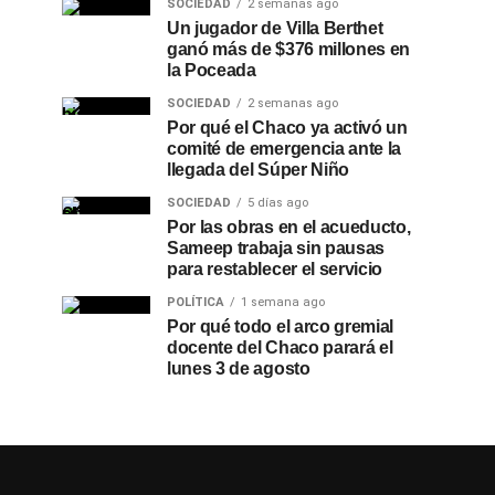
SOCIEDAD
2 semanas ago
Un jugador de Villa Berthet
ganó más de $376 millones en
la Poceada
SOCIEDAD
2 semanas ago
Por qué el Chaco ya activó un
comité de emergencia ante la
llegada del Súper Niño
SOCIEDAD
5 días ago
Por las obras en el acueducto,
Sameep trabaja sin pausas
para restablecer el servicio
POLÍTICA
1 semana ago
Por qué todo el arco gremial
docente del Chaco parará el
lunes 3 de agosto