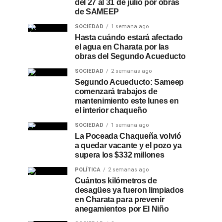
del 27 al 31 de julio por obras
de SAMEEP
SOCIEDAD
1 semana ago
Hasta cuándo estará afectado
el agua en Charata por las
obras del Segundo Acueducto
SOCIEDAD
2 semanas ago
Segundo Acueducto: Sameep
comenzará trabajos de
mantenimiento este lunes en
el interior chaqueño
SOCIEDAD
1 semana ago
La Poceada Chaqueña volvió
a quedar vacante y el pozo ya
supera los $332 millones
POLÍTICA
2 semanas ago
Cuántos kilómetros de
desagües ya fueron limpiados
en Charata para prevenir
anegamientos por El Niño