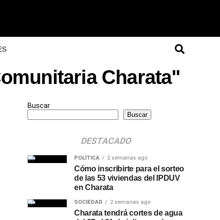
ES
omunitaria Charata"
Buscar
Buscar
DESTACADO
POLÍTICA
2 semanas ago
Cómo inscribirte para el sorteo
de las 53 viviendas del IPDUV
en Charata
SOCIEDAD
2 semanas ago
Charata tendrá cortes de agua