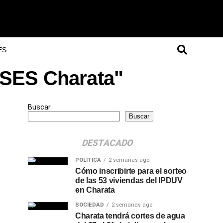
ES
NSES Charata"
Buscar
Buscar
DESTACADO
POLÍTICA
2 semanas ago
Cómo inscribirte para el sorteo
de las 53 viviendas del IPDUV
en Charata
SOCIEDAD
2 semanas ago
Charata tendrá cortes de agua