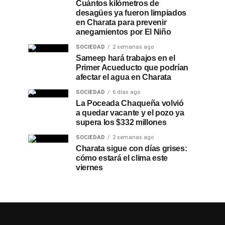
Cuántos kilómetros de
desagües ya fueron limpiados
en Charata para prevenir
anegamientos por El Niño
SOCIEDAD
2 semanas ago
Sameep hará trabajos en el
Primer Acueducto que podrían
afectar el agua en Charata
SOCIEDAD
6 días ago
La Poceada Chaqueña volvió
a quedar vacante y el pozo ya
supera los $332 millones
SOCIEDAD
2 semanas ago
Charata sigue con días grises:
cómo estará el clima este
viernes