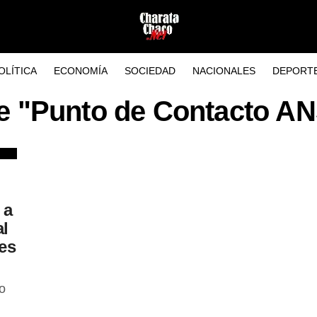
OLÍTICA
ECONOMÍA
SOCIEDAD
NACIONALES
DEPORT
re "Punto de Contacto A
 a
al
es
o