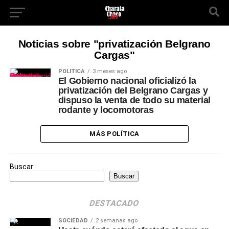
Noticias sobre "privatización Belgrano
Cargas"
POLÍTICA
3 meses ago
El Gobierno nacional oficializó la
privatización del Belgrano Cargas y
dispuso la venta de todo su material
rodante y locomotoras
MÁS POLÍTICA
Buscar
Buscar
DESTACADO
SOCIEDAD
2 semanas ago