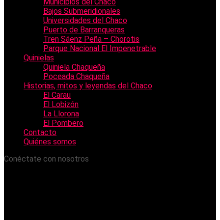
Municipios del Chaco
Bajos Submeridionales
Universidades del Chaco
Puerto de Barranqueras
Tren Sáenz Peña – Chorotis
Parque Nacional El Impenetrable
Quinielas
Quiniela Chaqueña
Poceada Chaqueña
Historias, mitos y leyendas del Chaco
El Carau
El Lobizón
La Llorona
El Pombero
Contacto
Quiénes somos
Conéctate con nosotros