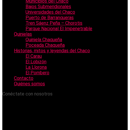
Municipios del Chaco
Bajos Submeridionales
Universidades del Chaco
Puerto de Barranqueras
Tren Sáenz Peña – Chorotis
Parque Nacional El Impenetrable
Quinielas
Quiniela Chaqueña
Poceada Chaqueña
Historias, mitos y leyendas del Chaco
El Carau
El Lobizón
La Llorona
El Pombero
Contacto
Quiénes somos
Conéctate con nosotros