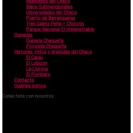
Municipios del Chaco
Bajos Submeridionales
Universidades del Chaco
Puerto de Barranqueras
Tren Sáenz Peña – Chorotis
Parque Nacional El Impenetrable
Quinielas
Quiniela Chaqueña
Poceada Chaqueña
Historias, mitos y leyendas del Chaco
El Carau
El Lobizón
La Llorona
El Pombero
Contacto
Quiénes somos
Conéctate con nosotros