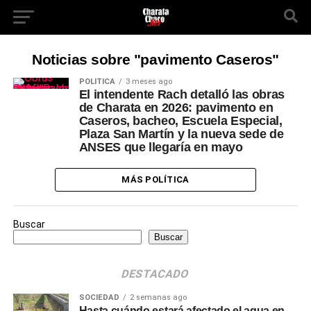
Noticias sobre "pavimento Caseros"
POLÍTICA
3 meses ago
El intendente Rach detalló las obras
de Charata en 2026: pavimento en
Caseros, bacheo, Escuela Especial,
Plaza San Martín y la nueva sede de
ANSES que llegaría en mayo
MÁS POLÍTICA
Buscar
Buscar
DESTACADO
SOCIEDAD
2 semanas ago
Hasta cuándo estará afectado el agua en