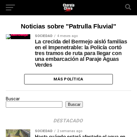
Noticias sobre "Patrulla Fluvial"
SOCIEDAD
4 meses ago
La crecida del Bermejo aisló familias
en el Impenetrable: la Policía cortó
tres tramos de ruta para llegar con
una embarcación al Paraje Aguas
Verdes
MÁS POLÍTICA
Buscar
Buscar
DESTACADO
SOCIEDAD
2 semanas ago
Hasta cuándo estará afectado el agua en