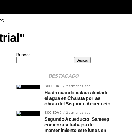
ES
rial"
Buscar
Buscar
DESTACADO
SOCIEDAD
2 semanas ago
Hasta cuándo estará afectado
el agua en Charata por las
obras del Segundo Acueducto
SOCIEDAD
2 semanas ago
Segundo Acueducto: Sameep
comenzará trabajos de
mantenimiento este lunes en