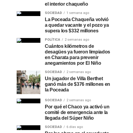
el interior chaqueño
SOCIEDAD
1 semana ago
La Poceada Chaqueña volvió
a quedar vacante y el pozo ya
supera los $332 millones
POLÍTICA
2 semanas ago
Cuántos kilómetros de
desagües ya fueron limpiados
en Charata para prevenir
anegamientos por El Niño
SOCIEDAD
2 semanas ago
Un jugador de Villa Berthet
ganó más de $376 millones en
la Poceada
SOCIEDAD
2 semanas ago
Por qué el Chaco ya activó un
comité de emergencia ante la
llegada del Súper Niño
SOCIEDAD
6 días ago