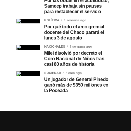
Por las obras en el acueducto,
Sameep trabaja sin pausas
para restablecer el servicio
POLÍTICA
1 semana ago
Por qué todo el arco gremial
docente del Chaco parará el
lunes 3 de agosto
NACIONALES
1 semana ago
Milei disolvió por decreto el
Coro Nacional de Niños tras
casi 60 años de historia
SOCIEDAD
6 días ago
Un jugador de General Pinedo
ganó más de $350 millones en
la Poceada