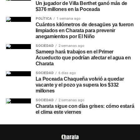
Un jugador de Villa Berthet ganó más de
$376 millones en la Poceada
POLÍTICA
1 semana ago
Cuántos kilómetros de desagües ya fueron
limpiados en Charata para prevenir
anegamientos por El Niño
SOCIEDAD
2 semanas ago
Sameep hará trabajos en el Primer
Acueducto que podrían afectar el agua en
Charata
SOCIEDAD
6 días ago
La Poceada Chaqueña volvió a quedar
vacante y el pozo ya supera los $332
millones
SOCIEDAD
2 semanas ago
Charata sigue con días grises: cómo estará
el clima este viernes