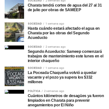
SOCIEDAD
2 semanas ago
Charata tendrá cortes de agua del 27 al 31
de julio por obras de SAMEEP
SOCIEDAD
1 semana ago
Hasta cuándo estará afectado el agua en
Charata por las obras del Segundo
Acueducto
SOCIEDAD
2 semanas ago
Segundo Acueducto: Sameep comenzará
trabajos de mantenimiento este lunes en el
interior chaqueño
SOCIEDAD
1 semana ago
La Poceada Chaqueña volvió a quedar
vacante y el pozo ya supera los $332
millones
POLÍTICA
2 semanas ago
Cuántos kilómetros de desagües ya fueron
limpiados en Charata para prevenir
anegamientos por El Niño