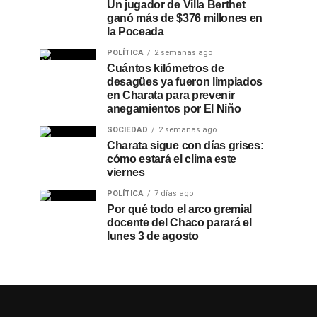
Un jugador de Villa Berthet
ganó más de $376 millones en
la Poceada
POLÍTICA
2 semanas ago
Cuántos kilómetros de
desagües ya fueron limpiados
en Charata para prevenir
anegamientos por El Niño
SOCIEDAD
2 semanas ago
Charata sigue con días grises:
cómo estará el clima este
viernes
POLÍTICA
7 días ago
Por qué todo el arco gremial
docente del Chaco parará el
lunes 3 de agosto