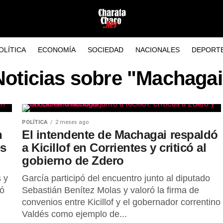
OLÍTICA
ECONOMÍA
SOCIEDAD
NACIONALES
DEPORT
Noticias sobre "Machagai
POLÍTICA
2 meses ago
n
El intendente de Machagai respaldó
es
a Kicillof en Corrientes y criticó al
gobierno de Zdero
 y
García participó del encuentro junto al diputado
nó
Sebastián Benítez Molas y valoró la firma de
convenios entre Kicillof y el gobernador correntino
Valdés como ejemplo de...