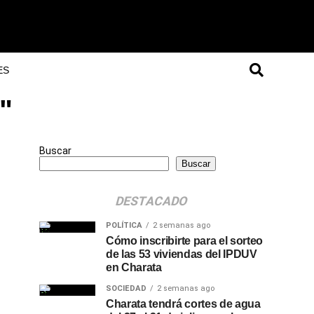
ES
"
Buscar
Buscar
DESTACADO
POLÍTICA
2 semanas ago
Cómo inscribirte para el sorteo
de las 53 viviendas del IPDUV
en Charata
SOCIEDAD
2 semanas ago
Charata tendrá cortes de agua