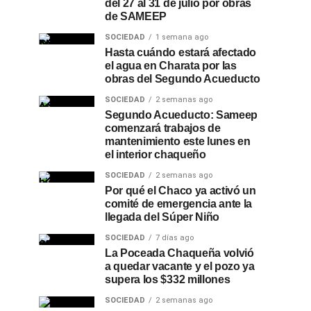
del 27 al 31 de julio por obras
de SAMEEP
SOCIEDAD
1 semana ago
Hasta cuándo estará afectado
el agua en Charata por las
obras del Segundo Acueducto
SOCIEDAD
2 semanas ago
Segundo Acueducto: Sameep
comenzará trabajos de
mantenimiento este lunes en
el interior chaqueño
SOCIEDAD
2 semanas ago
Por qué el Chaco ya activó un
comité de emergencia ante la
llegada del Súper Niño
SOCIEDAD
7 días ago
La Poceada Chaqueña volvió
a quedar vacante y el pozo ya
supera los $332 millones
SOCIEDAD
2 semanas ago