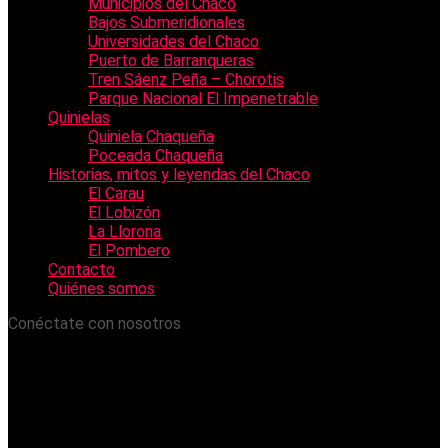
Municipios del Chaco
Bajos Submeridionales
Universidades del Chaco
Puerto de Barranqueras
Tren Sáenz Peña – Chorotis
Parque Nacional El Impenetrable
Quinielas
Quiniela Chaqueña
Poceada Chaqueña
Historias, mitos y leyendas del Chaco
El Carau
El Lobizón
La Llorona
El Pombero
Contacto
Quiénes somos
Conéctate con nosotros