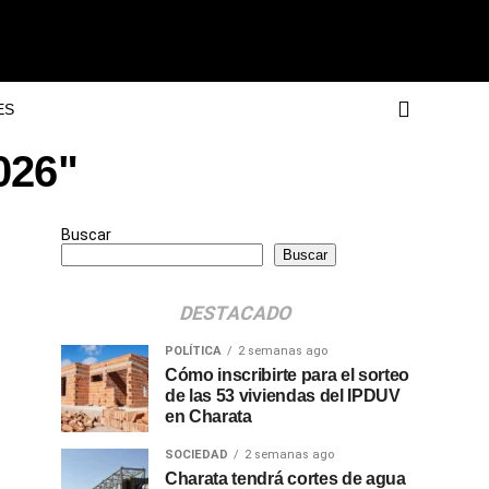
ES
2026"
Buscar
Buscar
DESTACADO
POLÍTICA
2 semanas ago
Cómo inscribirte para el sorteo
de las 53 viviendas del IPDUV
en Charata
SOCIEDAD
2 semanas ago
Charata tendrá cortes de agua