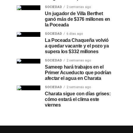
SOCIEDAD
2 semanas ago
Un jugador de Villa Berthet
ganó más de $376 millones en
la Poceada
SOCIEDAD
6 días ago
La Poceada Chaqueña volvió
a quedar vacante y el pozo ya
supera los $332 millones
SOCIEDAD
2 semanas ago
Sameep hará trabajos en el
Primer Acueducto que podrían
afectar el agua en Charata
SOCIEDAD
2 semanas ago
Charata sigue con días grises:
cómo estará el clima este
viernes