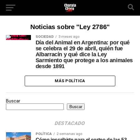
Noticias sobre "Ley 2786"
SOCIEDAD
3 meses ago
Día del Animal en Argentina: por qué
se celebra el 29 de abril, quién fue
Albarracín y qué dice la Ley
Sarmiento que protege a los animales
desde 1891
MÁS POLÍTICA
Buscar
Buscar
DESTACADO
POLÍTICA
2 semanas ago
Cómo inscribirte para el sorteo de las 53