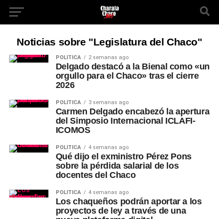
Noticias sobre "Legislatura del Chaco"
POLÍTICA
2 semanas ago
Delgado destacó a la Bienal como «un
orgullo para el Chaco» tras el cierre
2026
POLÍTICA
3 semanas ago
Carmen Delgado encabezó la apertura
del Simposio Internacional ICLAFI-
ICOMOS
POLÍTICA
4 semanas ago
Qué dijo el exministro Pérez Pons
sobre la pérdida salarial de los
docentes del Chaco
POLÍTICA
4 semanas ago
Los chaqueños podrán aportar a los
proyectos de ley a través de una