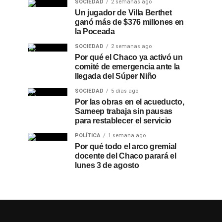
SOCIEDAD
2 semanas ago
Un jugador de Villa Berthet
ganó más de $376 millones en
la Poceada
SOCIEDAD
2 semanas ago
Por qué el Chaco ya activó un
comité de emergencia ante la
llegada del Súper Niño
SOCIEDAD
5 días ago
Por las obras en el acueducto,
Sameep trabaja sin pausas
para restablecer el servicio
POLÍTICA
1 semana ago
Por qué todo el arco gremial
docente del Chaco parará el
lunes 3 de agosto