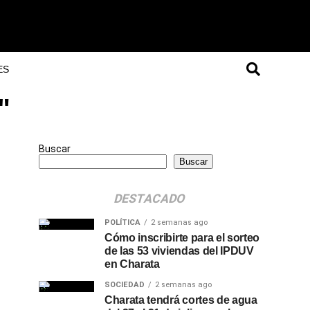
ES
"
Buscar
Buscar
DESTACADO
POLÍTICA
2 semanas ago
Cómo inscribirte para el sorteo
de las 53 viviendas del IPDUV
en Charata
SOCIEDAD
2 semanas ago
Charata tendrá cortes de agua