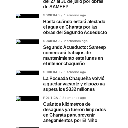
del 27 al 31 de julio por obras
de SAMEEP
SOCIEDAD
1 semana ago
Hasta cuándo estará afectado
el agua en Charata por las
obras del Segundo Acueducto
SOCIEDAD
2 semanas ago
Segundo Acueducto: Sameep
comenzará trabajos de
mantenimiento este lunes en
el interior chaqueño
SOCIEDAD
1 semana ago
La Poceada Chaqueña volvió
a quedar vacante y el pozo ya
supera los $332 millones
POLÍTICA
2 semanas ago
Cuántos kilómetros de
desagües ya fueron limpiados
en Charata para prevenir
anegamientos por El Niño