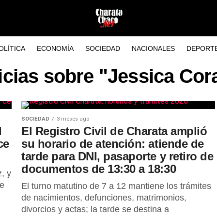
OLÍTICA
ECONOMÍA
SOCIEDAD
NACIONALES
DEPORT
icias sobre "Jessica Cor
SOCIEDAD
3 meses ago
l
El Registro Civil de Charata amplió
ce
su horario de atención: atiende de
tarde para DNI, pasaporte y retiro de
documentos de 13:30 a 18:30
, y
de
El turno matutino de 7 a 12 mantiene los trámites
de nacimientos, defunciones, matrimonios,
divorcios y actas; la tarde se destina a