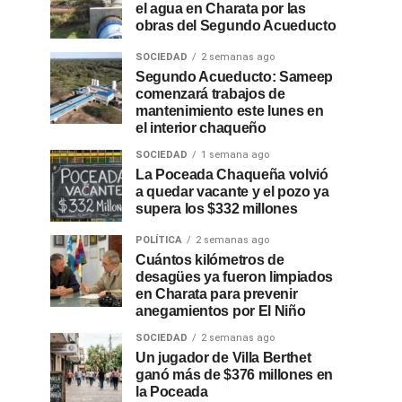
el agua en Charata por las
obras del Segundo Acueducto
SOCIEDAD
2 semanas ago
Segundo Acueducto: Sameep
comenzará trabajos de
mantenimiento este lunes en
el interior chaqueño
SOCIEDAD
1 semana ago
La Poceada Chaqueña volvió
a quedar vacante y el pozo ya
supera los $332 millones
POLÍTICA
2 semanas ago
Cuántos kilómetros de
desagües ya fueron limpiados
en Charata para prevenir
anegamientos por El Niño
SOCIEDAD
2 semanas ago
Un jugador de Villa Berthet
ganó más de $376 millones en
la Poceada