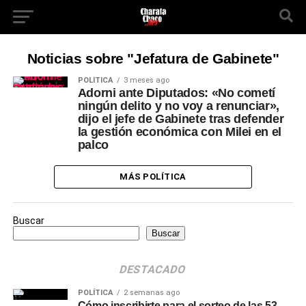
Noticias sobre "Jefatura de Gabinete"
POLÍTICA
3 meses ago
Adorni ante Diputados: «No cometí
ningún delito y no voy a renunciar»,
dijo el jefe de Gabinete tras defender
la gestión económica con Milei en el
palco
MÁS POLÍTICA
Buscar
Buscar
DESTACADO
POLÍTICA
2 semanas ago
Cómo inscribirte para el sorteo de las 53