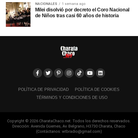
NACIONALES
1 semana ago
Milei disolvió por decreto el Coro Nacional
de Niños tras casi 60 años de historia
POLÍTICA DE PRIVACIDAD
POLÍTICA DE COOKIES
TÉRMINOS Y CONDICIONES DE USO
Copyright © 2026 CharataChaco.net. Todos los derechos reservados.
Dirección: Avenida Güemes, Av. Belgrano, H3730 Charata, Chaco
(Contáctanos: wtbradio@gmail.com)