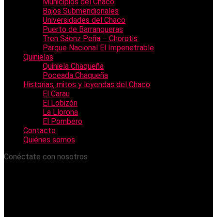
Municipios del Chaco
Bajos Submeridionales
Universidades del Chaco
Puerto de Barranqueras
Tren Sáenz Peña – Chorotis
Parque Nacional El Impenetrable
Quinielas
Quiniela Chaqueña
Poceada Chaqueña
Historias, mitos y leyendas del Chaco
El Carau
El Lobizón
La Llorona
El Pombero
Contacto
Quiénes somos
Conéctate con nosotros