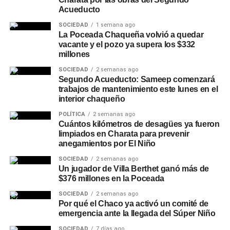
Acueducto
SOCIEDAD
1 semana ago
La Poceada Chaqueña volvió a quedar
vacante y el pozo ya supera los $332
millones
SOCIEDAD
2 semanas ago
Segundo Acueducto: Sameep comenzará
trabajos de mantenimiento este lunes en el
interior chaqueño
POLÍTICA
2 semanas ago
Cuántos kilómetros de desagües ya fueron
limpiados en Charata para prevenir
anegamientos por El Niño
SOCIEDAD
2 semanas ago
Un jugador de Villa Berthet ganó más de
$376 millones en la Poceada
SOCIEDAD
2 semanas ago
Por qué el Chaco ya activó un comité de
emergencia ante la llegada del Súper Niño
SOCIEDAD
7 días ago