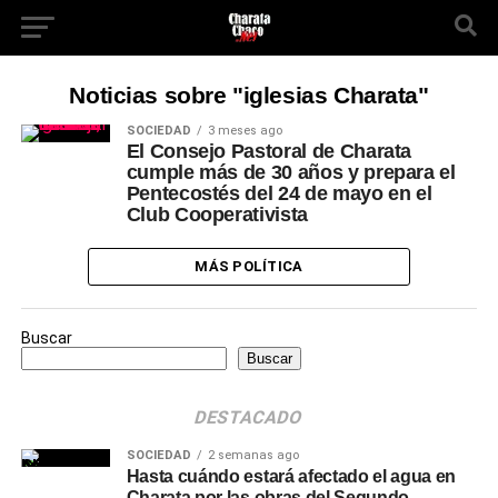
Noticias sobre "iglesias Charata"
SOCIEDAD
3 meses ago
El Consejo Pastoral de Charata
cumple más de 30 años y prepara el
Pentecostés del 24 de mayo en el
Club Cooperativista
MÁS POLÍTICA
Buscar
Buscar
DESTACADO
SOCIEDAD
2 semanas ago
Hasta cuándo estará afectado el agua en
Charata por las obras del Segundo