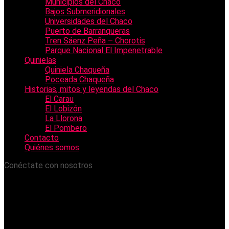
Municipios del Chaco
Bajos Submeridionales
Universidades del Chaco
Puerto de Barranqueras
Tren Sáenz Peña – Chorotis
Parque Nacional El Impenetrable
Quinielas
Quiniela Chaqueña
Poceada Chaqueña
Historias, mitos y leyendas del Chaco
El Carau
El Lobizón
La Llorona
El Pombero
Contacto
Quiénes somos
Conéctate con nosotros