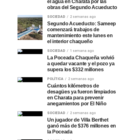
el agua en Charata por las
obras del Segundo Acueducto
SOCIEDAD
2 semanas ago
Segundo Acueducto: Sameep
comenzará trabajos de
mantenimiento este lunes en
el interior chaqueño
SOCIEDAD
1 semana ago
La Poceada Chaqueña volvió
a quedar vacante y el pozo ya
supera los $332 millones
POLÍTICA
2 semanas ago
Cuántos kilómetros de
desagües ya fueron limpiados
en Charata para prevenir
anegamientos por El Niño
SOCIEDAD
2 semanas ago
Un jugador de Villa Berthet
ganó más de $376 millones en
la Poceada