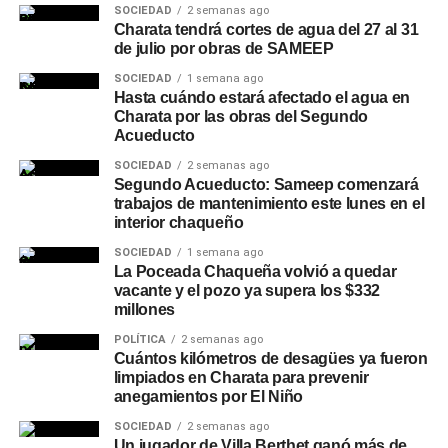
SOCIEDAD
2 semanas ago
Charata tendrá cortes de agua del 27 al 31
de julio por obras de SAMEEP
SOCIEDAD
1 semana ago
Hasta cuándo estará afectado el agua en
Charata por las obras del Segundo
Acueducto
SOCIEDAD
2 semanas ago
Segundo Acueducto: Sameep comenzará
trabajos de mantenimiento este lunes en el
interior chaqueño
SOCIEDAD
1 semana ago
La Poceada Chaqueña volvió a quedar
vacante y el pozo ya supera los $332
millones
POLÍTICA
2 semanas ago
Cuántos kilómetros de desagües ya fueron
limpiados en Charata para prevenir
anegamientos por El Niño
SOCIEDAD
2 semanas ago
Un jugador de Villa Berthet ganó más de