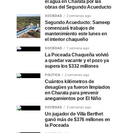
el agua en Charata por las
obras del Segundo Acueducto
SOCIEDAD
2 semanas ago
Segundo Acueducto: Sameep
comenzará trabajos de
mantenimiento este lunes en
el interior chaqueño
SOCIEDAD
1 semana ago
La Poceada Chaqueña volvió
a quedar vacante y el pozo ya
supera los $332 millones
POLÍTICA
2 semanas ago
Cuántos kilómetros de
desagües ya fueron limpiados
en Charata para prevenir
anegamientos por El Niño
SOCIEDAD
2 semanas ago
Un jugador de Villa Berthet
ganó más de $376 millones en
la Poceada