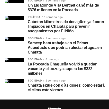
SOCIEDAD
2 semanas ago
Un jugador de Villa Berthet ganó más de
$376 millones en la Poceada
POLÍTICA
1 semana ago
Cuántos kilómetros de desagües ya fueron
limpiados en Charata para prevenir
anegamientos por El Niño
SOCIEDAD
2 semanas ago
Sameep hará trabajos en el Primer
Acueducto que podrían afectar el agua en
Charata
SOCIEDAD
6 días ago
La Poceada Chaqueña volvió a quedar
vacante y el pozo ya supera los $332
millones
SOCIEDAD
2 semanas ago
Charata sigue con días grises: cómo estará
el clima este viernes