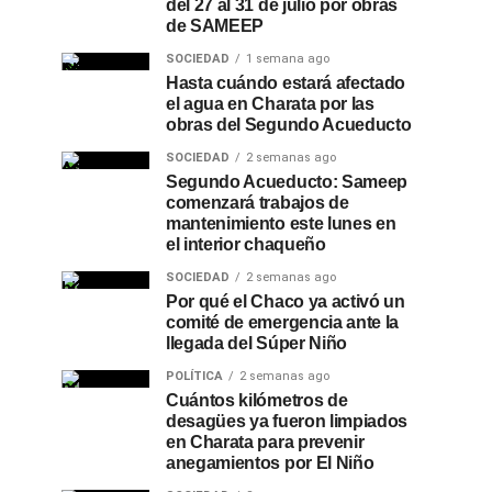
del 27 al 31 de julio por obras
de SAMEEP
SOCIEDAD
1 semana ago
Hasta cuándo estará afectado
el agua en Charata por las
obras del Segundo Acueducto
SOCIEDAD
2 semanas ago
Segundo Acueducto: Sameep
comenzará trabajos de
mantenimiento este lunes en
el interior chaqueño
SOCIEDAD
2 semanas ago
Por qué el Chaco ya activó un
comité de emergencia ante la
llegada del Súper Niño
POLÍTICA
2 semanas ago
Cuántos kilómetros de
desagües ya fueron limpiados
en Charata para prevenir
anegamientos por El Niño