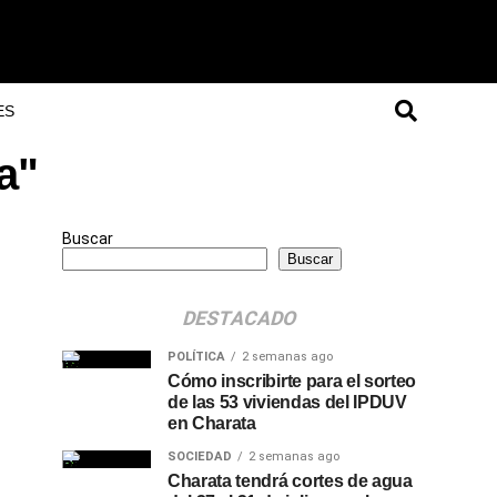
ES
a"
Buscar
Buscar
DESTACADO
POLÍTICA
2 semanas ago
Cómo inscribirte para el sorteo
de las 53 viviendas del IPDUV
en Charata
SOCIEDAD
2 semanas ago
Charata tendrá cortes de agua