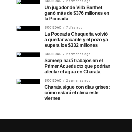
SOCIEDAD
2 semanas ago
Un jugador de Villa Berthet
ganó más de $376 millones en
la Poceada
SOCIEDAD
7 días ago
La Poceada Chaqueña volvió
a quedar vacante y el pozo ya
supera los $332 millones
SOCIEDAD
2 semanas ago
Sameep hará trabajos en el
Primer Acueducto que podrían
afectar el agua en Charata
SOCIEDAD
2 semanas ago
Charata sigue con días grises:
cómo estará el clima este
viernes