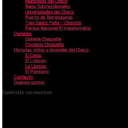
Municipios del Chaco
Bajos Submeridionales
Universidades del Chaco
Puerto de Barranqueras
Tren Sáenz Peña – Chorotis
Parque Nacional El Impenetrable
Quinielas
Quiniela Chaqueña
Poceada Chaqueña
Historias, mitos y leyendas del Chaco
El Carau
El Lobizón
La Llorona
El Pombero
Contacto
Quiénes somos
Conéctate con nosotros