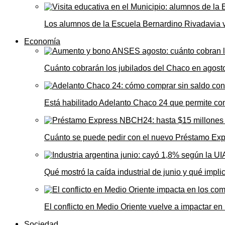
Los alumnos de la Escuela Bernardino Rivadavia vi
Economía
Cuánto cobrarán los jubilados del Chaco en agos
Está habilitado Adelanto Chaco 24 que permite comp
Cuánto se puede pedir con el nuevo Préstamo Ex
Qué mostró la caída industrial de junio y qué impl
El conflicto en Medio Oriente vuelve a impactar e
Sociedad