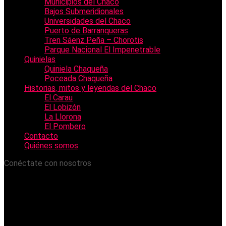
Municipios del Chaco
Bajos Submeridionales
Universidades del Chaco
Puerto de Barranqueras
Tren Sáenz Peña – Chorotis
Parque Nacional El Impenetrable
Quinielas
Quiniela Chaqueña
Poceada Chaqueña
Historias, mitos y leyendas del Chaco
El Carau
El Lobizón
La Llorona
El Pombero
Contacto
Quiénes somos
Conéctate con nosotros