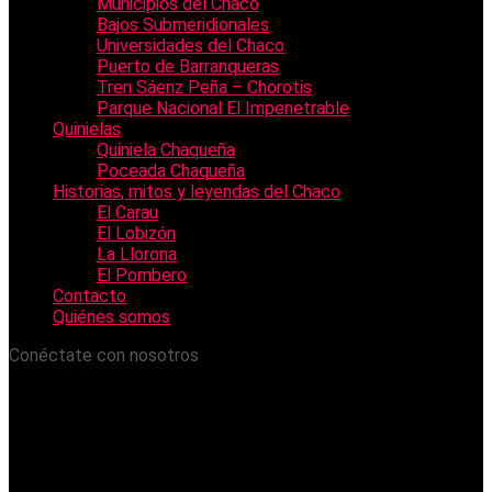
Municipios del Chaco
Bajos Submeridionales
Universidades del Chaco
Puerto de Barranqueras
Tren Sáenz Peña – Chorotis
Parque Nacional El Impenetrable
Quinielas
Quiniela Chaqueña
Poceada Chaqueña
Historias, mitos y leyendas del Chaco
El Carau
El Lobizón
La Llorona
El Pombero
Contacto
Quiénes somos
Conéctate con nosotros