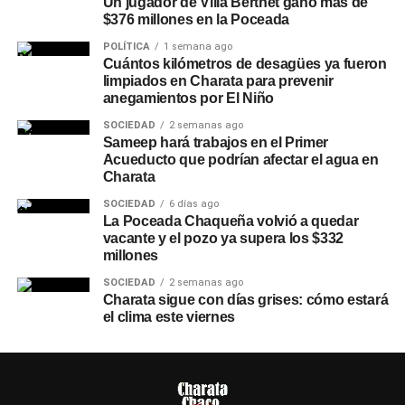
Un jugador de Villa Berthet ganó más de
$376 millones en la Poceada
POLÍTICA
1 semana ago
Cuántos kilómetros de desagües ya fueron
limpiados en Charata para prevenir
anegamientos por El Niño
SOCIEDAD
2 semanas ago
Sameep hará trabajos en el Primer
Acueducto que podrían afectar el agua en
Charata
SOCIEDAD
6 días ago
La Poceada Chaqueña volvió a quedar
vacante y el pozo ya supera los $332
millones
SOCIEDAD
2 semanas ago
Charata sigue con días grises: cómo estará
el clima este viernes