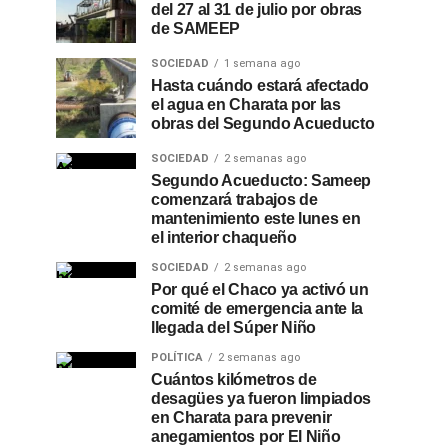
del 27 al 31 de julio por obras
de SAMEEP
SOCIEDAD
1 semana ago
Hasta cuándo estará afectado
el agua en Charata por las
obras del Segundo Acueducto
SOCIEDAD
2 semanas ago
Segundo Acueducto: Sameep
comenzará trabajos de
mantenimiento este lunes en
el interior chaqueño
SOCIEDAD
2 semanas ago
Por qué el Chaco ya activó un
comité de emergencia ante la
llegada del Súper Niño
POLÍTICA
2 semanas ago
Cuántos kilómetros de
desagües ya fueron limpiados
en Charata para prevenir
anegamientos por El Niño