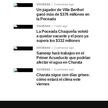
SOCIEDAD
2 semanas ago
Un jugador de Villa Berthet
ganó más de $376 millones en
la Poceada
SOCIEDAD
7 días ago
La Poceada Chaqueña volvió
a quedar vacante y el pozo ya
supera los $332 millones
SOCIEDAD
2 semanas ago
Sameep hará trabajos en el
Primer Acueducto que podrían
afectar el agua en Charata
SOCIEDAD
2 semanas ago
Charata sigue con días grises:
cómo estará el clima este
viernes