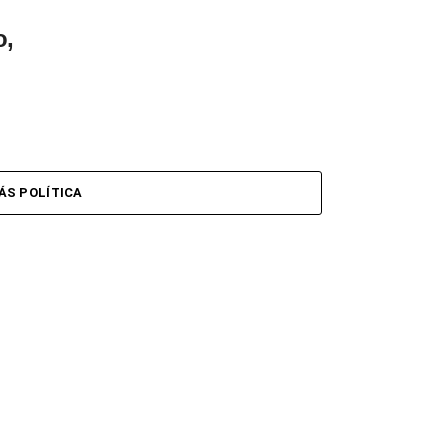
o,
ÁS POLÍTICA
 al
ipo