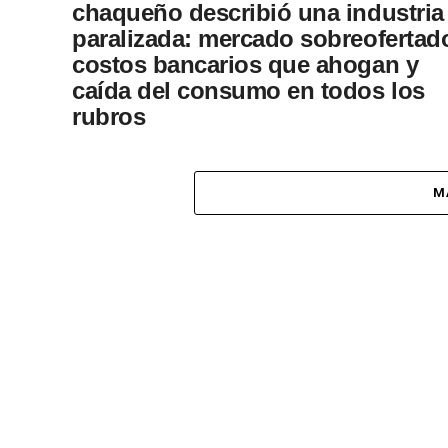
chaqueño describió una industria
paralizada: mercado sobreofertad
costos bancarios que ahogan y
caída del consumo en todos los
rubros
Miguel Ángel López, vicepresidente de la
Asociación Empresaria y Forestal del Oeste
M
Chaqueño, enumeró los factores que paralizan
sector: presión impositiva, costos financieros, t
de...