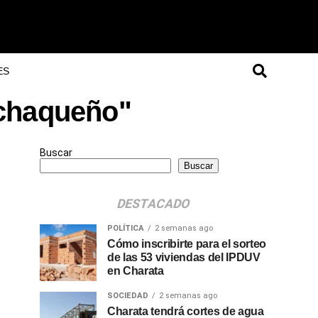
ES
 chaqueño"
Buscar
Buscar
DESTACADO
POLÍTICA
2 semanas ago
Cómo inscribirte para el sorteo
de las 53 viviendas del IPDUV
en Charata
SOCIEDAD
2 semanas ago
Charata tendrá cortes de agua