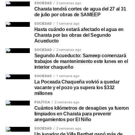
SOCIEDAD
2 semanas ago
Charata tendrá cortes de agua del 27 al 31
de julio por obras de SAMEEP
SOCIEDAD
1 semana ago
Hasta cuándo estará afectado el agua en
Charata por las obras del Segundo
Acueducto
SOCIEDAD
2 semanas ago
Segundo Acueducto: Sameep comenzará
trabajos de mantenimiento este lunes en el
interior chaqueño
SOCIEDAD
1 semana ago
La Poceada Chaqueña volvió a quedar
vacante y el pozo ya supera los $332
millones
POLÍTICA
2 semanas ago
Cuántos kilómetros de desagües ya fueron
limpiados en Charata para prevenir
anegamientos por El Niño
SOCIEDAD
2 semanas ago
Un jugador de Villa Berthet ganó más de