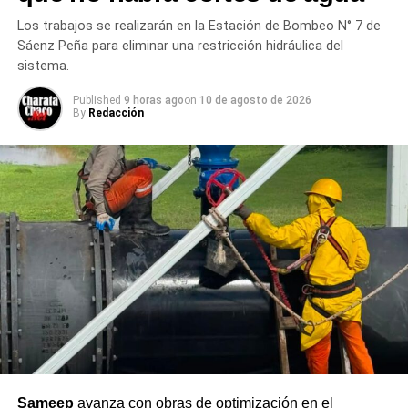
Los trabajos se realizarán en la Estación de Bombeo N° 7 de
Sáenz Peña para eliminar una restricción hidráulica del
sistema.
Published
9 horas ago
on
10 de agosto de 2026
By
Redacción
Sameep
avanza con obras de optimización en el