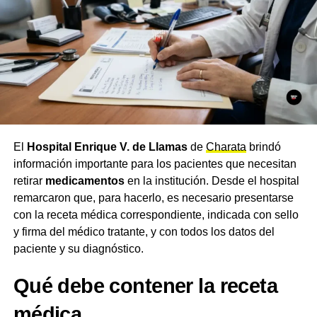
Quienes ya cuentan con
Tarjeta Tuya
pueden habilitarla
de forma rápida a través de distintos canales: vía
telefónica, llamando al 0800-888-6224, o por WhatsApp
al número verificado 362-416-1290. Quienes aún no la
tienen pueden solicitarla de manera online a través del
formulario en la web oficial de
Nuevo Banco del Chaco
o
en las sucursales de la entidad.
El
Hospital Enrique V. de Llamas
de
Charata
brindó
Desde NBCH remarcaron que nunca solicitará a sus
información importante para los pacientes que necesitan
clientes simulaciones de préstamos, cambios de
retirar
medicamentos
en la institución. Desde el hospital
contraseñas, instalación de aplicaciones o transferencias
remarcaron que, para hacerlo, es necesario presentarse
de dinero, y recomendaron operar siempre a través de los
con la receta médica correspondiente, indicada con sello
canales oficiales del banco.
y firma del médico tratante, y con todos los datos del
paciente y su diagnóstico.
Qué debe contener la receta
médica