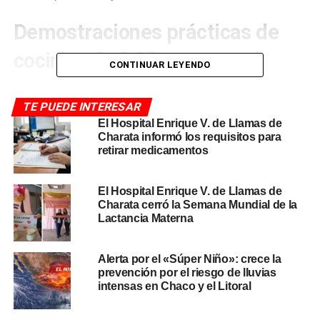
Demostraciones prácticas de
cocina saludable
CONTINUAR LEYENDO
Durante la actividad se realizaron demostraciones
TE PUEDE INTERESAR
prácticas de comidas y preparaciones de bajo índice
El Hospital Enrique V. de Llamas de
glucémico, con el objetivo de brindar herramientas útiles
Charata informó los requisitos para
para incorporar en la vida cotidiana de quienes conviven
retirar medicamentos
con diabetes o buscan prevenirla. El taller estuvo a cargo
de la
Lic. Mariana Pujol
, junto a la participación especial
El Hospital Enrique V. de Llamas de
de la licenciada y gastronómica
Natalia Almeida
, quienes
Charata cerró la Semana Mundial de la
compartieron conocimientos técnicos y respondieron las
Lactancia Materna
inquietudes de los asistentes sobre cómo adaptar recetas
habituales a un perfil de menor impacto glucémico.
Alerta por el «Súper Niño»: crece la
prevención por el riesgo de lluvias
Desde el
hospital
agradecieron el interés y el
intensas en Chaco y el Litoral
compromiso de quienes se acercaron a la propuesta.
«Agradecemos a todos los participantes por su