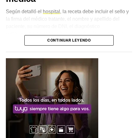
Según detalló el
hospital
, la receta debe incluir el sello y
la firma del médico tratante, el nombre y apellido del
paciente, su número de DNI, el diagnóstico
correspondiente y la medicación indicada, con la dosis
CONTINUAR LEYENDO
correspondiente. El cumplimiento de estos requisitos es
condición necesaria para poder realizar el retiro de los
medicamentos.
Qué hacer ante medicamentos
vencidos
Desde la institución también advirtieron que, en caso de
recibir medicamentos con la
fecha de vencimiento
cumplida, los pacientes no deben utilizarlos y deben
dirigirse de manera inmediata al área de Recursos
Humanos o a la Dirección del hospital para informar la
situación.