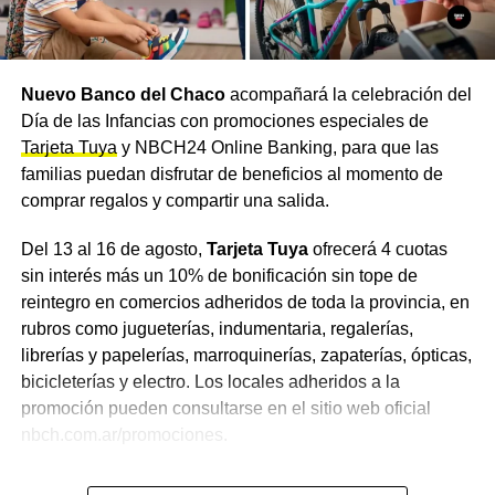
Capdevila, Gancedo, Concepción del Bermejo, Pampa
del Infierno, Los Frentones, Campo Largo, Corzuela, Las
Breñas,
Charata
, General Pinedo y Hermoso Campo.
Nuevo Banco del Chaco
acompañará la celebración del
Una vez culminadas las tareas, se reiniciará la
Día de las Infancias con promociones especiales de
normalización del sistema y la distribución, de acuerdo
Tarjeta Tuya
y NBCH24 Online Banking, para que las
con los tiempos necesarios para la presurización y
familias puedan disfrutar de beneficios al momento de
estabilización de la cañería.
comprar regalos y compartir una salida.
Declaraciones de Sameep
Del 13 al 16 de agosto,
Tarjeta Tuya
ofrecerá 4 cuotas
sin interés más un 10% de bonificación sin tope de
El presidente de Sameep, Nicolás Diez, destacó que se
reintegro en comercios adheridos de toda la provincia, en
trata de una intervención necesaria para continuar
rubros como jugueterías, indumentaria, regalerías,
consolidando la infraestructura de abastecimiento de
librerías y papelerías, marroquinerías, zapaterías, ópticas,
agua potable
, y remarcó que se está reemplazando una
bicicleterías y electro. Los locales adheridos a la
conexión provisoria por una vinculación definitiva que
promoción pueden consultarse en el sitio web oficial
permitirá mejorar las condiciones hidráulicas del sistema.
nbch.com.ar/promociones.
Diez señaló además que será necesario interrumpir el
bombeo por algunas horas en el trayecto Barranqueras-
Beneficios para disfrutar en