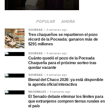
El
Hospital Enrique V. de Llamas
remarcó su compromiso
de acompañar a los pacientes, cuidar su salud y brindar
una atención segura y de calidad.
POPULAR
AHORA
SOCIEDAD
4 semanas ago
Más
noticias de Charata
en
CharataChaco.Net.
Tres chaqueños se repartieron el pozo
récord de la Poceada: ganaron más de
$291 millones
SOCIEDAD
4 semanas ago
Cuánto quedó el pozo de la Poceada
Chaqueña para el próximo sorteo tras
quedar vacante
SOCIEDAD
4 semanas ago
Bienal del Chaco 2026: ya está disponible
la agenda oficial interactiva
NACIONALES
4 semanas ago
El Senado debate eliminar los límites para
que extranjeros compren tierras rurales en
el país