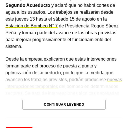
Segundo Acueducto
y aclaró que no habrá cortes de
agua a los usuarios. Los trabajos se realizarán desde
este jueves 13 hasta el sábado 15 de agosto en la
Estación de Bombeo N° 7
de Presidencia Roque Sáenz
Peña, y forman parte del avance de las obras previstas
para mejorar progresivamente el funcionamiento del
sistema.
Desde la empresa explicaron que estas intervenciones
forman parte del proceso de puesta a punto y
optimización del acueducto, por lo que, a medida que
avancen los trabajos previstos, podrán producirse
nuevas
interrupciones temporales
del bombeo en determinados
sectores. Se trata de intervenciones técnicas necesarias
para avanzar hacia la configuración definitiva del sistema,
CONTINUAR LEYENDO
eliminar restricciones hidráulicas y mejorar las
condiciones de conducción y distribución de agua
potable hacia las localidades del interior.