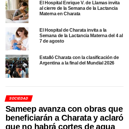
El Hospital Enrique V. de Llamas invita
interés y compromiso, y reafirmamos nuestro
al cierre de la Semana de la Lactancia
compromiso de continuar promoviendo espacios de
Materna en Charata
educación y prevención para el cuidado de la salud»
,
señalaron desde la institución, que ya lleva cuatro
El Hospital de Charata invita a la
ediciones de esta jornada dedicada específicamente a la
Semana de la Lactancia Materna del 4 al
diabetes, en un formato que combina información clínica
7 de agosto
con recursos prácticos para la vida diaria de los pacientes
y sus familias.
Estalló Charata con la clasificación de
Argentina a la final del Mundial 2026
TEMAS RELACIONADOS
CHARATA
DIABETES
HOSPITAL ENRIQUE V. DE LLAMAS
NUTRICIÓN
PREVENCIÓN
SALUD CHARATA
ACTUALIDAD
Cuántos jóvenes de la generación Z creen que
llegar tarde al trabajo no es un problema
SOCIEDAD
Sameep avanza con obras que
NOTICIAS
Charata deja atrás el frío extremo: hoy la máxima
beneficiarán a Charata y aclaró
llega a 16°C
que no habrá cortes de agua