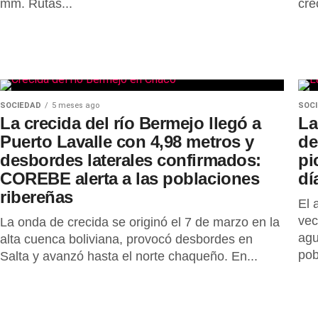
mm. Rutas...
cre
SOCIEDAD
5 meses ago
SOC
La crecida del río Bermejo llegó a
La
Puerto Lavalle con 4,98 metros y
de
desbordes laterales confirmados:
pi
COREBE alerta a las poblaciones
dí
ribereñas
El 
vec
La onda de crecida se originó el 7 de marzo en la
agu
alta cuenca boliviana, provocó desbordes en
pob
Salta y avanzó hasta el norte chaqueño. En...