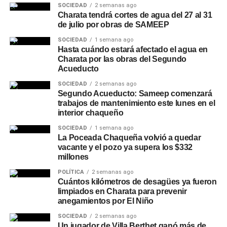
SOCIEDAD
2 semanas ago
Charata tendrá cortes de agua del 27 al 31
de julio por obras de SAMEEP
SOCIEDAD
1 semana ago
Hasta cuándo estará afectado el agua en
Charata por las obras del Segundo
Acueducto
SOCIEDAD
2 semanas ago
Segundo Acueducto: Sameep comenzará
trabajos de mantenimiento este lunes en el
interior chaqueño
SOCIEDAD
1 semana ago
La Poceada Chaqueña volvió a quedar
vacante y el pozo ya supera los $332
millones
POLÍTICA
2 semanas ago
Cuántos kilómetros de desagües ya fueron
limpiados en Charata para prevenir
anegamientos por El Niño
SOCIEDAD
2 semanas ago
Un jugador de Villa Berthet ganó más de