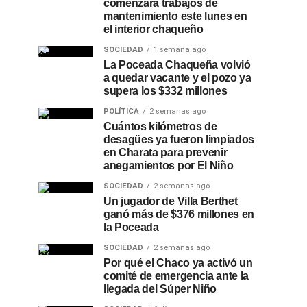
comenzará trabajos de
mantenimiento este lunes en
el interior chaqueño
SOCIEDAD
1 semana ago
La Poceada Chaqueña volvió
a quedar vacante y el pozo ya
supera los $332 millones
POLÍTICA
2 semanas ago
Cuántos kilómetros de
desagües ya fueron limpiados
en Charata para prevenir
anegamientos por El Niño
SOCIEDAD
2 semanas ago
Un jugador de Villa Berthet
ganó más de $376 millones en
la Poceada
SOCIEDAD
2 semanas ago
Por qué el Chaco ya activó un
comité de emergencia ante la
llegada del Súper Niño