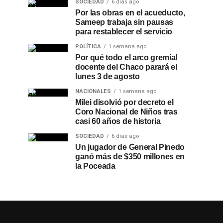
SOCIEDAD
6 días ago
Por las obras en el acueducto,
Sameep trabaja sin pausas
para restablecer el servicio
POLÍTICA
1 semana ago
Por qué todo el arco gremial
docente del Chaco parará el
lunes 3 de agosto
NACIONALES
1 semana ago
Milei disolvió por decreto el
Coro Nacional de Niños tras
casi 60 años de historia
SOCIEDAD
6 días ago
Un jugador de General Pinedo
ganó más de $350 millones en
la Poceada