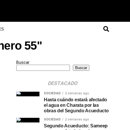
ES
nero 55"
Buscar
Buscar
DESTACADO
SOCIEDAD
2 semanas ago
Hasta cuándo estará afectado
el agua en Charata por las
obras del Segundo Acueducto
SOCIEDAD
2 semanas ago
Segundo Acueducto: Sameep