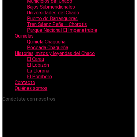
Municipios del Chaco
Bajos Submeridionales
Universidades del Chaco
Puerto de Barranqueras
Tren Sáenz Peña – Chorotis
Parque Nacional El Impenetrable
Quinielas
Quiniela Chaqueña
Poceada Chaqueña
Historias, mitos y leyendas del Chaco
El Carau
El Lobizón
La Llorona
El Pombero
Contacto
Quiénes somos
Conéctate con nosotros