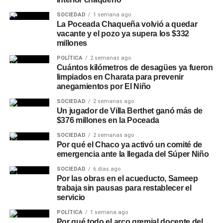
SOCIEDAD
1 semana ago
La Poceada Chaqueña volvió a quedar
vacante y el pozo ya supera los $332
millones
POLÍTICA
2 semanas ago
Cuántos kilómetros de desagües ya fueron
limpiados en Charata para prevenir
anegamientos por El Niño
SOCIEDAD
2 semanas ago
Un jugador de Villa Berthet ganó más de
$376 millones en la Poceada
SOCIEDAD
2 semanas ago
Por qué el Chaco ya activó un comité de
emergencia ante la llegada del Súper Niño
SOCIEDAD
6 días ago
Por las obras en el acueducto, Sameep
trabaja sin pausas para restablecer el
servicio
POLÍTICA
1 semana ago
Por qué todo el arco gremial docente del