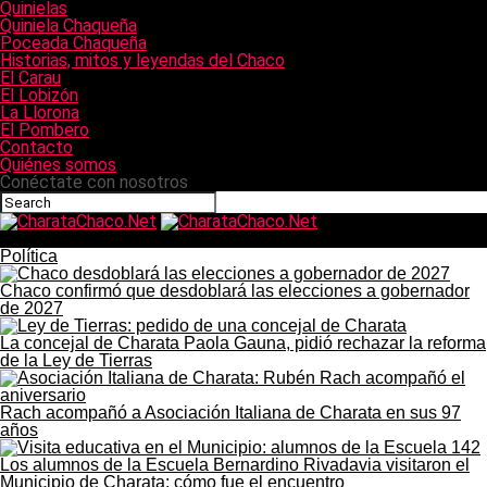
Quinielas
Quiniela Chaqueña
Poceada Chaqueña
Historias, mitos y leyendas del Chaco
El Carau
El Lobizón
La Llorona
El Pombero
Contacto
Quiénes somos
Conéctate con nosotros
CharataChaco.Net
Política
Chaco confirmó que desdoblará las elecciones a gobernador
de 2027
La concejal de Charata Paola Gauna, pidió rechazar la reforma
de la Ley de Tierras
Rach acompañó a Asociación Italiana de Charata en sus 97
años
Los alumnos de la Escuela Bernardino Rivadavia visitaron el
Municipio de Charata: cómo fue el encuentro