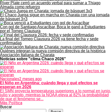
River Plate cerró un acuerdo verbal para sumar a Thiago
Almada como refuerzo
El Chaco Juega sigue en marcha en Charata con una jornada
de básquet 3×3
Con gol de Santiago Ascacíbar, Boca le ganó a Estudiantes
por el Torneo Clausura
La final del Torneo Clausura 2026 ya tiene fecha y sede
confirmadas
Quiénes integran la nueva comisión directiva de la histórica
Asociación Italiana de Charata
Noticias sobre "clima Chaco 2026"
Nacionales
2 meses ago
El Niño en Argentina: cuándo llega y qué efectos se
esperan en 2026
El SMN proyecta temperaturas superiores a lo normal en junio,
julio y agosto, mientras la NOAA eleva al 82% la probabilidad
de que el fenómeno se...
Más Política
Buscar
Buscar