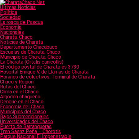
Últimas Noticias
Política
Sociedad
La rosca de Pascua
Economía
Nacionales
Charata, Chaco
Noticias de Charata
Departamento Chacabuco
Escuelas de Charata, Chaco
Municipio de Charata, Chaco
La Charata (Ortalis canicollis)
El código postal de Charata es 3730
Hospital Enrique V. de Llamas de Charata
Horarios de colectivos: Terminal de Charata
Chaco y Región
Rutas del Chaco
Clima en el Chaco
Algodón chaqueño
Dengue en el Chaco
Economía del Chaco
Municipios del Chaco
Bajos Submeridionales
Universidades del Chaco
Puerto de Barranqueras
Tren Sáenz Peña – Chorotis
Parque Nacional El Impenetrable