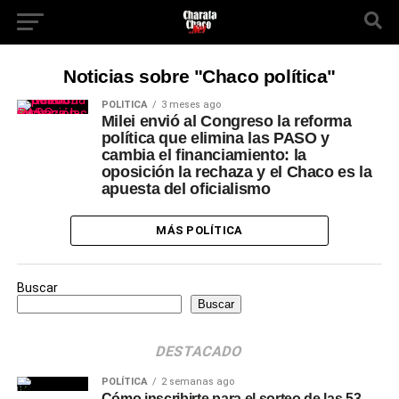
Noticias sobre "Chaco política"
POLÍTICA
3 meses ago
Milei envió al Congreso la reforma
política que elimina las PASO y
cambia el financiamiento: la
oposición la rechaza y el Chaco es la
apuesta del oficialismo
MÁS POLÍTICA
Buscar
Buscar
DESTACADO
POLÍTICA
2 semanas ago
Cómo inscribirte para el sorteo de las 53