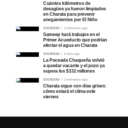
Cuántos kilómetros de
desagües ya fueron limpiados
en Charata para prevenir
anegamientos por El Niño
SOCIEDAD
2 semanas ago
Sameep hará trabajos en el
Primer Acueducto que podrían
afectar el agua en Charata
SOCIEDAD
6 días ago
La Poceada Chaqueña volvió
a quedar vacante y el pozo ya
supera los $332 millones
SOCIEDAD
2 semanas ago
Charata sigue con días grises:
cómo estará el clima este
viernes