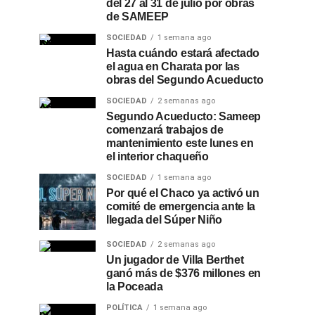
del 27 al 31 de julio por obras
de SAMEEP
SOCIEDAD
1 semana ago
Hasta cuándo estará afectado
el agua en Charata por las
obras del Segundo Acueducto
SOCIEDAD
2 semanas ago
Segundo Acueducto: Sameep
comenzará trabajos de
mantenimiento este lunes en
el interior chaqueño
SOCIEDAD
1 semana ago
Por qué el Chaco ya activó un
comité de emergencia ante la
llegada del Súper Niño
SOCIEDAD
2 semanas ago
Un jugador de Villa Berthet
ganó más de $376 millones en
la Poceada
POLÍTICA
1 semana ago