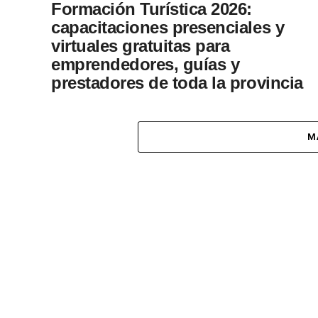
Formación Turística 2026:
capacitaciones presenciales y
virtuales gratuitas para
emprendedores, guías y
prestadores de toda la provincia
El Instituto de Turismo del Chaco presentó est
jueves la propuesta formativa anual, articulada
M
con la Secretaría de Turismo de Nación y la
Cámara Argentina de...