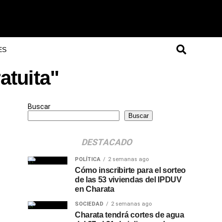
ES
atuita"
Buscar
Buscar
DESTACADO
POLÍTICA
2 semanas ago
Cómo inscribirte para el sorteo
de las 53 viviendas del IPDUV
en Charata
SOCIEDAD
2 semanas ago
Charata tendrá cortes de agua