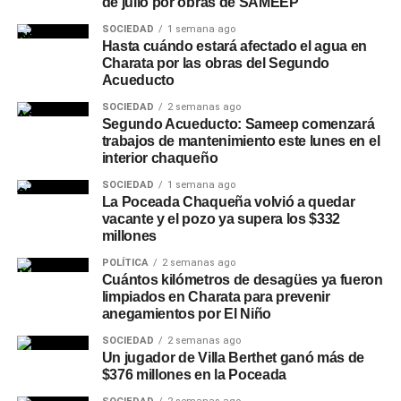
de julio por obras de SAMEEP
SOCIEDAD
1 semana ago
Hasta cuándo estará afectado el agua en
Charata por las obras del Segundo
Acueducto
SOCIEDAD
2 semanas ago
Segundo Acueducto: Sameep comenzará
trabajos de mantenimiento este lunes en el
interior chaqueño
SOCIEDAD
1 semana ago
La Poceada Chaqueña volvió a quedar
vacante y el pozo ya supera los $332
millones
POLÍTICA
2 semanas ago
Cuántos kilómetros de desagües ya fueron
limpiados en Charata para prevenir
anegamientos por El Niño
SOCIEDAD
2 semanas ago
Un jugador de Villa Berthet ganó más de
$376 millones en la Poceada