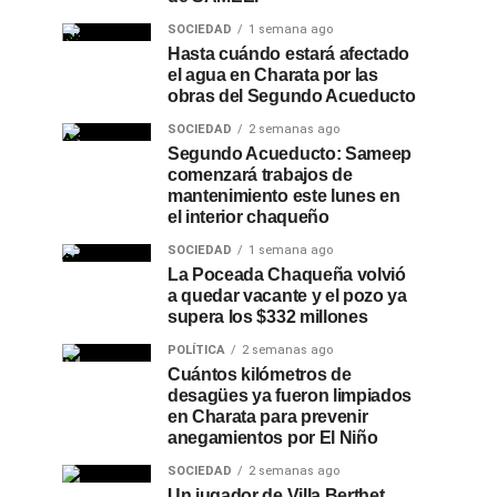
SOCIEDAD
1 semana ago
Hasta cuándo estará afectado
el agua en Charata por las
obras del Segundo Acueducto
SOCIEDAD
2 semanas ago
Segundo Acueducto: Sameep
comenzará trabajos de
mantenimiento este lunes en
el interior chaqueño
SOCIEDAD
1 semana ago
La Poceada Chaqueña volvió
a quedar vacante y el pozo ya
supera los $332 millones
POLÍTICA
2 semanas ago
Cuántos kilómetros de
desagües ya fueron limpiados
en Charata para prevenir
anegamientos por El Niño
SOCIEDAD
2 semanas ago
Un jugador de Villa Berthet