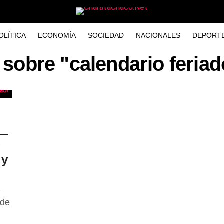
OLÍTICA
ECONOMÍA
SOCIEDAD
NACIONALES
DEPORT
 sobre "calendario feria
 —
 y
e
 de