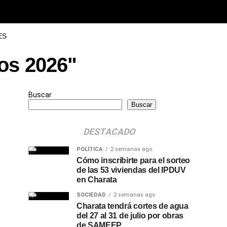
ES
dos 2026"
Buscar
Buscar
DESTACADO
POLÍTICA
2 semanas ago
Cómo inscribirte para el sorteo
de las 53 viviendas del IPDUV
en Charata
SOCIEDAD
2 semanas ago
Charata tendrá cortes de agua
del 27 al 31 de julio por obras
de SAMEEP