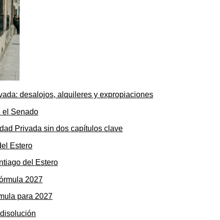
ada: desalojos, alquileres y expropiaciones
dad Privada sin dos capítulos clave
ntiago del Estero
rmula para 2027