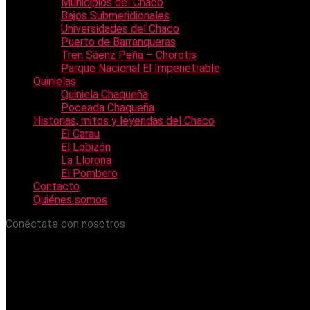
Municipios del Chaco
Bajos Submeridionales
Universidades del Chaco
Puerto de Barranqueras
Tren Sáenz Peña – Chorotis
Parque Nacional El Impenetrable
Quinielas
Quiniela Chaqueña
Poceada Chaqueña
Historias, mitos y leyendas del Chaco
El Carau
El Lobizón
La Llorona
El Pombero
Contacto
Quiénes somos
Conéctate con nosotros