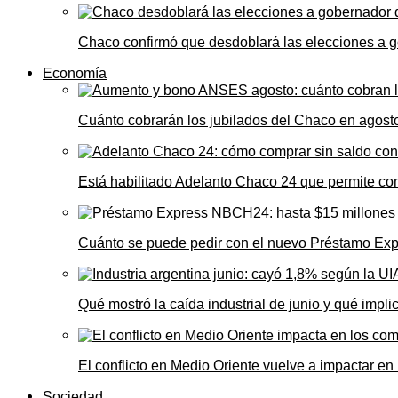
Chaco confirmó que desdoblará las elecciones a 
Economía
Cuánto cobrarán los jubilados del Chaco en agos
Está habilitado Adelanto Chaco 24 que permite comp
Cuánto se puede pedir con el nuevo Préstamo Ex
Qué mostró la caída industrial de junio y qué impl
El conflicto en Medio Oriente vuelve a impactar e
Sociedad