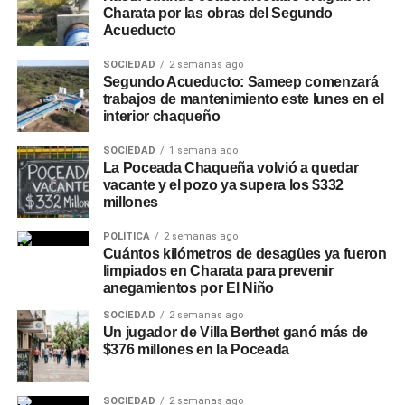
Charata por las obras del Segundo
Acueducto
SOCIEDAD
2 semanas ago
Segundo Acueducto: Sameep comenzará
trabajos de mantenimiento este lunes en el
interior chaqueño
SOCIEDAD
1 semana ago
La Poceada Chaqueña volvió a quedar
vacante y el pozo ya supera los $332
millones
POLÍTICA
2 semanas ago
Cuántos kilómetros de desagües ya fueron
limpiados en Charata para prevenir
anegamientos por El Niño
SOCIEDAD
2 semanas ago
Un jugador de Villa Berthet ganó más de
$376 millones en la Poceada
SOCIEDAD
2 semanas ago