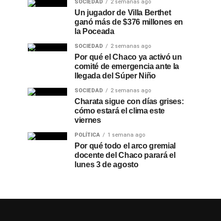
SOCIEDAD
2 semanas ago
Un jugador de Villa Berthet
ganó más de $376 millones en
la Poceada
SOCIEDAD
2 semanas ago
Por qué el Chaco ya activó un
comité de emergencia ante la
llegada del Súper Niño
SOCIEDAD
2 semanas ago
Charata sigue con días grises:
cómo estará el clima este
viernes
POLÍTICA
1 semana ago
Por qué todo el arco gremial
docente del Chaco parará el
lunes 3 de agosto