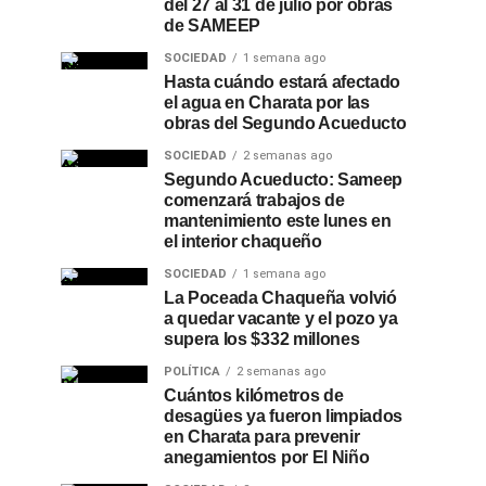
del 27 al 31 de julio por obras
de SAMEEP
SOCIEDAD
1 semana ago
Hasta cuándo estará afectado
el agua en Charata por las
obras del Segundo Acueducto
SOCIEDAD
2 semanas ago
Segundo Acueducto: Sameep
comenzará trabajos de
mantenimiento este lunes en
el interior chaqueño
SOCIEDAD
1 semana ago
La Poceada Chaqueña volvió
a quedar vacante y el pozo ya
supera los $332 millones
POLÍTICA
2 semanas ago
Cuántos kilómetros de
desagües ya fueron limpiados
en Charata para prevenir
anegamientos por El Niño