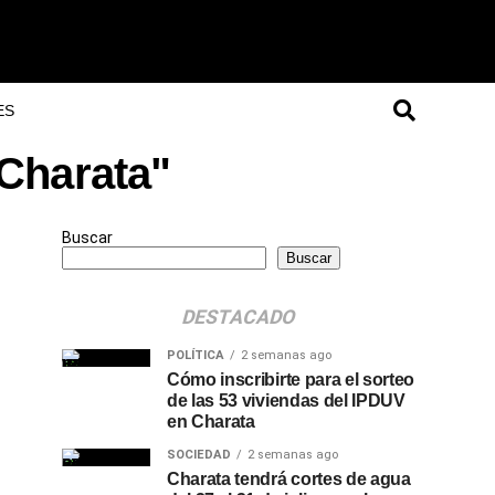
ES
 Charata"
Buscar
Buscar
DESTACADO
POLÍTICA
2 semanas ago
Cómo inscribirte para el sorteo
de las 53 viviendas del IPDUV
en Charata
SOCIEDAD
2 semanas ago
Charata tendrá cortes de agua