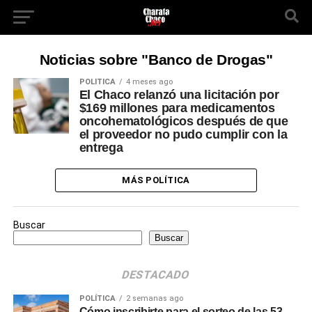
Noticias sobre "Banco de Drogas"
POLÍTICA
4 meses ago
El Chaco relanzó una licitación por
$169 millones para medicamentos
oncohematológicos después de que
el proveedor no pudo cumplir con la
entrega
MÁS POLÍTICA
Buscar
Buscar
DESTACADO
POLÍTICA
2 semanas ago
Cómo inscribirte para el sorteo de las 53