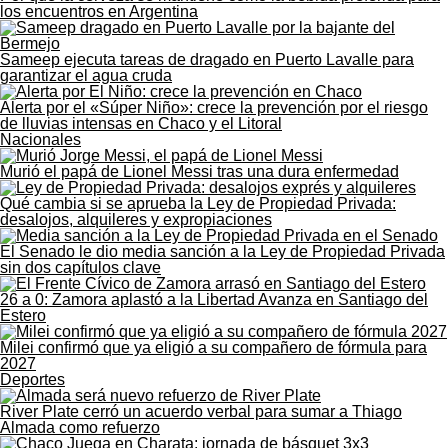
los encuentros en Argentina
Sameep ejecuta tareas de dragado en Puerto Lavalle para
garantizar el agua cruda
Alerta por el «Súper Niño»: crece la prevención por el riesgo
de lluvias intensas en Chaco y el Litoral
Nacionales
Murió el papá de Lionel Messi tras una dura enfermedad
Qué cambia si se aprueba la Ley de Propiedad Privada:
desalojos, alquileres y expropiaciones
El Senado le dio media sanción a la Ley de Propiedad Privada
sin dos capítulos clave
26 a 0: Zamora aplastó a la Libertad Avanza en Santiago del
Estero
Milei confirmó que ya eligió a su compañero de fórmula para
2027
Deportes
River Plate cerró un acuerdo verbal para sumar a Thiago
Almada como refuerzo