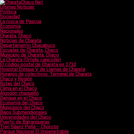
Últimas Noticias
Política
Sociedad
La rosca de Pascua
Economía
Nacionales
Charata, Chaco
Noticias de Charata
Departamento Chacabuco
Escuelas de Charata, Chaco
Municipio de Charata, Chaco
La Charata (Ortalis canicollis)
El código postal de Charata es 3730
Hospital Enrique V. de Llamas de Charata
Horarios de colectivos: Terminal de Charata
Chaco y Región
Rutas del Chaco
Clima en el Chaco
Algodón chaqueño
Dengue en el Chaco
Economía del Chaco
Municipios del Chaco
Bajos Submeridionales
Universidades del Chaco
Puerto de Barranqueras
Tren Sáenz Peña – Chorotis
Parque Nacional El Impenetrable