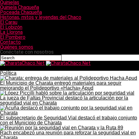
Quinielas
Quiniela Chaqueña
Poceada Chaqueña
Historias, mitos y leyendas del Chaco
El Carau
El Lobizón
La Llorona
El Pombero
Contacto
Quiénes somos
Conéctate con nosotros
CharataChaco.Net
Política
El Municipio de Charata entregó materiales para seguir
mejorando el Polideportivo «Hacha» Apud
La jueza de Faltas Provincial destacó la articulación por la
seguridad vial en Charata
El subsecretario de Seguridad Vial destacó el trabajo conjunto
con el Municipio de Charata
Rach encabezó una reunión para reforzar la seguridad vial en
Charata