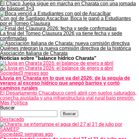
El Chaco Juega sigue en marcha en Charata con una jornada
de básquet 3×3
Con gol de Santiago Ascacíbar, Boca le ganó a Estudiantes
por el Torneo Clausura
La final del Torneo Clausura 2026 ya tiene fecha y sede
confirmadas
Quiénes integran la nueva comisión directiva de la histórica
Asociación Italiana de Charata
Noticias sobre "balance hídrico Charata"
Sociedad
3 meses ago
Lluvia en Charata en lo que va del 2026: de la sequía de
verano al exceso hídrico que anegó barrios y cortó
caminos rurales
El Departamento Chacabuco cerró abril con suelos saturados,
cosecha ajustada y una infraestructura vial rural bajo presión.
Más Política
Buscar
Buscar
Destacado
Sociedad
2 semanas ago