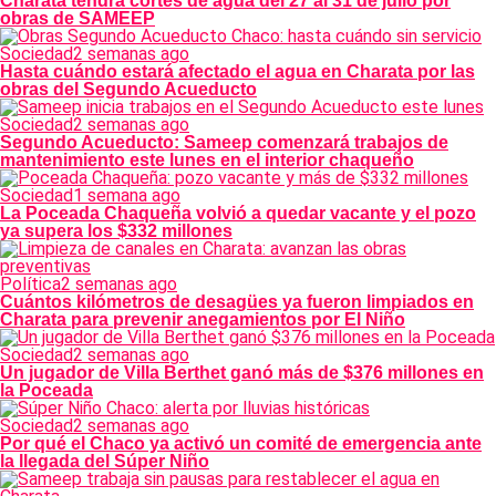
Charata tendrá cortes de agua del 27 al 31 de julio por
obras de SAMEEP
Sociedad
2 semanas ago
Hasta cuándo estará afectado el agua en Charata por las
obras del Segundo Acueducto
Sociedad
2 semanas ago
Segundo Acueducto: Sameep comenzará trabajos de
mantenimiento este lunes en el interior chaqueño
Sociedad
1 semana ago
La Poceada Chaqueña volvió a quedar vacante y el pozo
ya supera los $332 millones
Política
2 semanas ago
Cuántos kilómetros de desagües ya fueron limpiados en
Charata para prevenir anegamientos por El Niño
Sociedad
2 semanas ago
Un jugador de Villa Berthet ganó más de $376 millones en
la Poceada
Sociedad
2 semanas ago
Por qué el Chaco ya activó un comité de emergencia ante
la llegada del Súper Niño